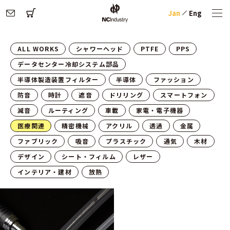
Jan
Eng
ALL WORKS
シャワーヘッド
PTFE
PPS
データセンター冷却システム部品
半導体製造装置フィルター
半導体
ファッション
防音
時計
遮音
ドリリング
スマートフォン
減音
ルーティング
車載
家電・電子機器
医療関連
精密機械
アクリル
透過
金属
ファブリック
吸音
プラスチック
通気
木材
デザイン
シート・フィルム
レザー
インテリア・建材
放熱