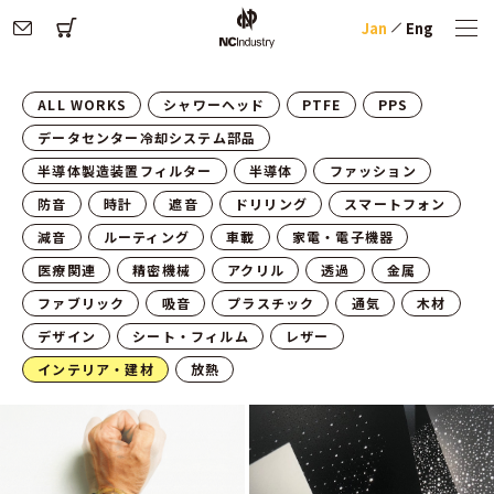
Jan
Eng
ALL WORKS
シャワーヘッド
PTFE
PPS
データセンター冷却システム部品
半導体製造装置フィルター
半導体
ファッション
防音
時計
遮音
ドリリング
スマートフォン
減音
ルーティング
車載
家電・電子機器
医療関連
精密機械
アクリル
透過
金属
ファブリック
吸音
プラスチック
通気
木材
デザイン
シート・フィルム
レザー
インテリア・建材
放熱