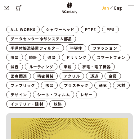
Jan
Eng
ALL WORKS
シャワーヘッド
PTFE
PPS
データセンター冷却システム部品
半導体製造装置フィルター
半導体
ファッション
防音
時計
遮音
ドリリング
スマートフォン
減音
ルーティング
車載
家電・電子機器
医療関連
精密機械
アクリル
透過
金属
ファブリック
吸音
プラスチック
通気
木材
デザイン
シート・フィルム
レザー
インテリア・建材
放熱