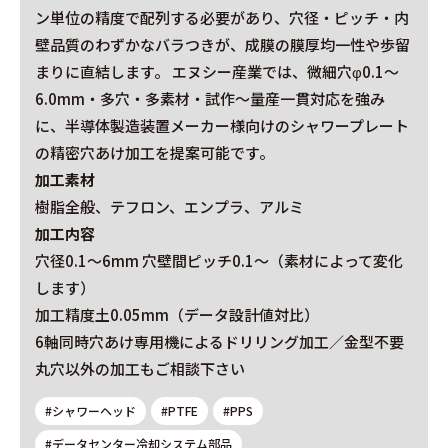
ン単位の精度で配列する必要があり、穴径・ピッチ・内
壁品質のわずかなバラつきが、成膜の膜厚均一性や歩留
まりに直結します。 エヌシー産業では、微細穴φ0.1〜
6.0mm・多穴・多素材・試作〜量産一貫対応を強み
に、半導体製造装置メーカー様向けのシャワープレート
の精密穴あけ加工を提案可能です。
加工素材
樹脂全般、テフロン、エンプラ、アルミ
加工内容
穴径0.1～6mm 穴壁間ピッチ0.1～（素材によって変化
します）
加工精度土0.05mm（データ設計値対比）
6軸同時穴あけ専用機によるドリリング加工／金型不要
丸穴以外の加工もご相談下さい
#シャワーヘッド
#PTFE
#PPS
#データセンター冷却システム部品