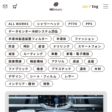
Jan
Eng
ALL WORKS
シャワーヘッド
PTFE
PPS
データセンター冷却システム部品
半導体製造装置フィルター
半導体
ファッション
防音
時計
遮音
ドリリング
スマートフォン
減音
ルーティング
車載
家電・電子機器
医療関連
精密機械
アクリル
透過
金属
ファブリック
吸音
プラスチック
通気
木材
デザイン
シート・フィルム
レザー
インテリア・建材
放熱