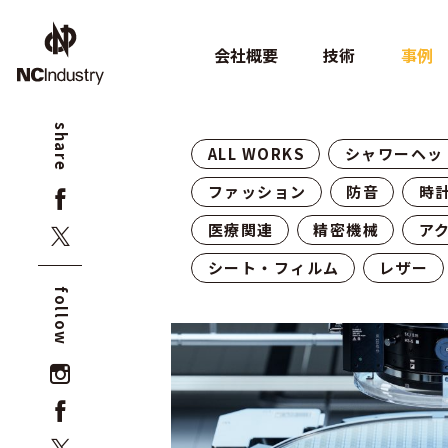
会社概要
技術
事例
share
ALL WORKS
シャワーヘッ
ファッション
防音
時
医療関連
精密機械
ア
シート・フィルム
レザー
follow