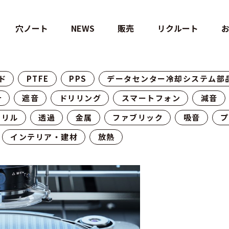
穴ノート
NEWS
販売
リクルート
ド
PTFE
PPS
データセンター冷却システム部
計
遮音
ドリリング
スマートフォン
減音
クリル
透過
金属
ファブリック
吸音
プ
インテリア・建材
放熱